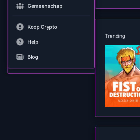
Gemeenschap
Koop Crypto
Trending
Help
Blog