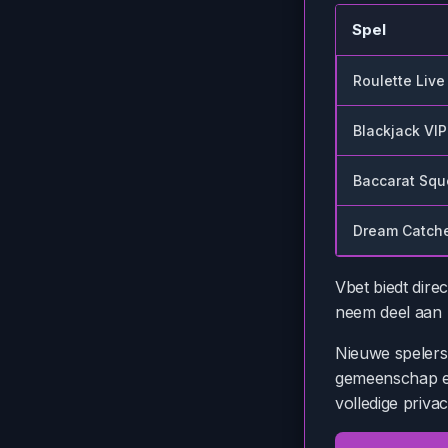
Spel
Roulette Live
Blackjack VIP
Baccarat Sq
Dream Catch
Vbet biedt dire
neem deel aan p
Nieuwe spelers 
gemeenschap en 
volledige privacy