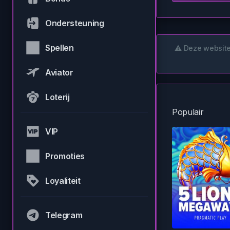
Ondersteuning
Spellen
⚠ Deze website i
Aviator
Loterij
Populair
VIP
Promoties
Loyaliteit
Telegram