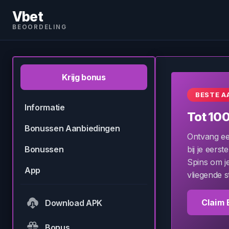
Vbet
BEOORDELING
Krijg bonus
BESTE A
Informatie
Tot 100
Bonussen Aanbiedingen
Ontvang ee
Bonussen
bij je eerst
Spins om j
App
vliegende s
Claim
Download APK
Bonus